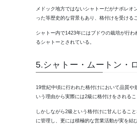
メドック地方ではないシャトーだがナポレオ
った等歴史的な背景もあり、格付けを受ける
シャトー内で
1423
年にはブドウの栽培が行わ
るシャトーとされている。
5.シャトー・ムートン・
19
世紀中頃に行われた格付けにおいて品質や
いう理由から実際には
2
級に格付けをされるこ
しかしながら
2
級という格付けに甘んじること
に管理し、更には積極的な営業活動が実を結