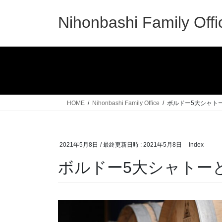
コ
ナ
ン
ビ
Nihonbashi Family Offi
テ
ゲ
ン
ー
ツ
シ
へ
ョ
ス
ン
キ
に
ッ
移
HOME
Nihonbashi Family Office
ボルドー5大シャト
プ
動
2021年5月8日
/ 最終更新日時 :
2021年5月8日
index
ボルドー5大シャトー