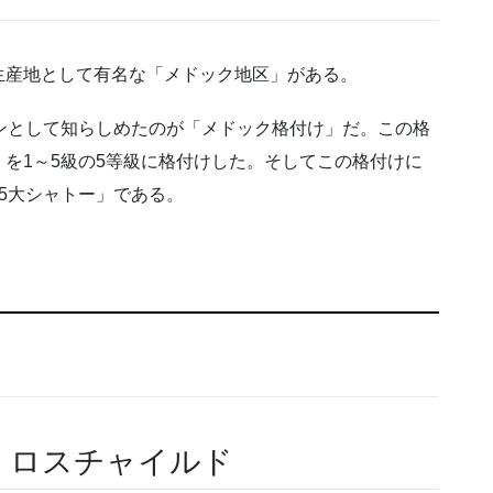
生産地として有名な「メドック地区」がある。
ンとして知らしめたのが「メドック格付け」だ。この格
）を
1
～
5
級の
5
等級に格付けした。そしてこの格付けに
5
大シャトー」である。
・ロスチャイルド