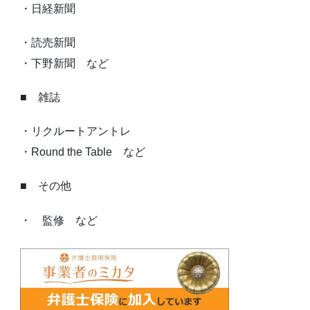
・日経新聞
・読売新聞
・下野新聞 など
■ 雑誌
・リクルートアントレ
・Round the Table など
■ その他
・ 監修 など