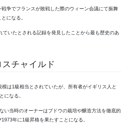
ン戦争でフランスが敗戦した際のウィーン会議にて振舞
ことになる。
れていたとされる記録を発見したことから最も歴史のあ
ロスチャイルド
規模は
1
級相当とされていたが、所有者がイギリス人と
とになる。
ない当時のオーナーはブドウの栽培や醸造方法を徹底的
び
1973
年に
1
級昇格を果たすことになる。