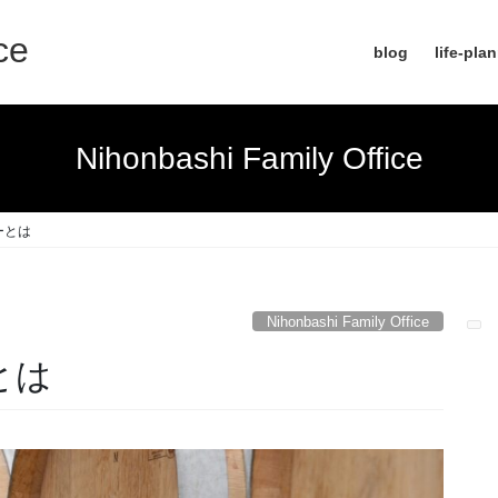
ce
blog
life-pla
Nihonbashi Family Office
ーとは
Nihonbashi Family Office
とは