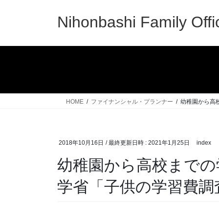
コ
ナ
ン
ビ
Nihonbashi Family Offi
テ
ゲ
ン
ー
ツ
シ
へ
ョ
ス
ン
キ
に
ッ
移
HOME
ファイナンシャル・プランナー
幼稚園から高
プ
動
2018年10月16日
/ 最終更新日時 :
2021年1月25日
index
幼稚園から高校までの
学省「子供の学習費調