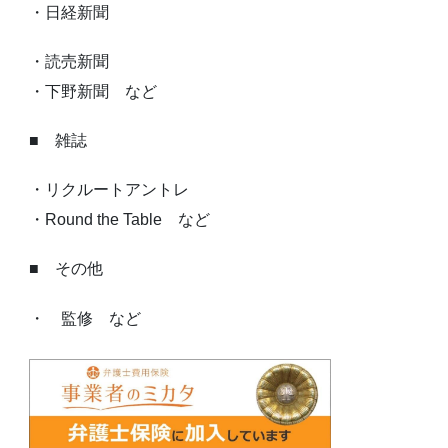
・日経新聞
・読売新聞
・下野新聞 など
■ 雑誌
・リクルートアントレ
・Round the Table など
■ その他
・ 監修 など