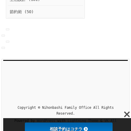
節約術 (50)
Copyright © Nihonbashi Family Office All Rights
Reserved.
Powered by
WordPress
with
Lightning Theme
&
VK All
in One Expansion Unit
相談予約はコチラ