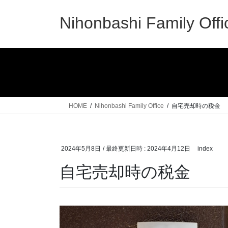
コ
ナ
ン
ビ
Nihonbashi Family Offi
テ
ゲ
ン
ー
ツ
シ
へ
ョ
ス
ン
キ
に
ッ
移
HOME
Nihonbashi Family Office
自宅売却時の税金
プ
動
2024年5月8日
/ 最終更新日時 :
2024年4月12日
index
自宅売却時の税金