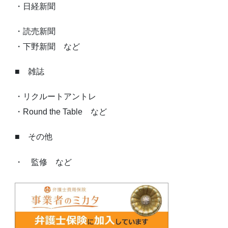
・日経新聞
・読売新聞
・下野新聞 など
■ 雑誌
・リクルートアントレ
・Round the Table など
■ その他
・ 監修 など