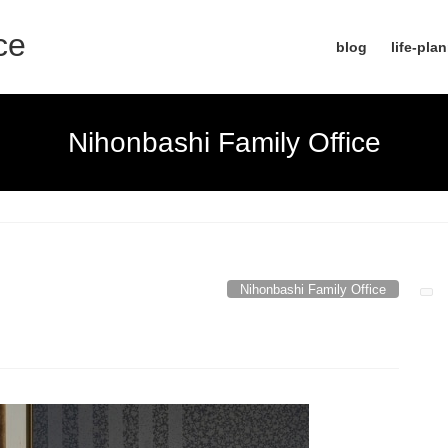
ce
blog
life-pla
Nihonbashi Family Office
Nihonbashi Family Office