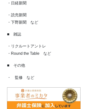
・日経新聞
・読売新聞
・下野新聞 など
■ 雑誌
・リクルートアントレ
・Round the Table など
■ その他
・ 監修 など