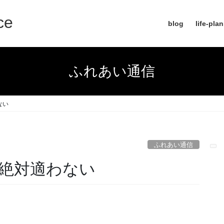
ce
blog
life-pla
ふれあい通信
ない
ふれあい通信
絶対適わない