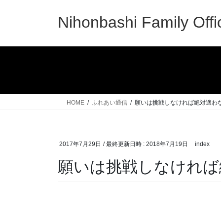
コ
ナ
ン
ビ
Nihonbashi Family Offi
テ
ゲ
ン
ー
ツ
シ
へ
ョ
ス
ン
キ
に
ッ
移
HOME
ふれあい通信
願いは挑戦しなければ絶対適わ
プ
動
2017年7月29日
/ 最終更新日時 :
2018年7月19日
index
願いは挑戦しなければ