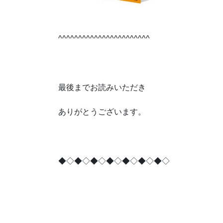
^^^^^^^^^^^^^^^^^^^^^^^
最後までお読みいただき
ありがとうございます。
◆◇◆◇◆◇◆◇◆◇◆◇◆◇
貯金
,
預金
,
学資保険
,
学費準備
,
子育て
,
教育費
,
ライフプランニング
,
家計相談
,
無料相談
,
ファイナン
老後資金
,
投資信託
,iDeCo,
つみたて
NISA,
仮想通貨
,
ビ