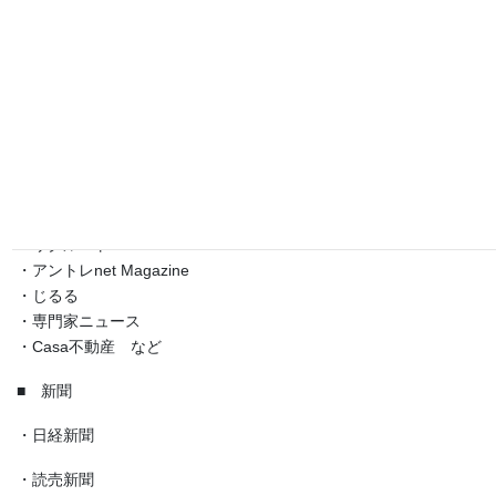
メディア掲載・取材 歴
■ ネットサイト
・NTTデータ HOME4U
・リクルート
・アントレnet Magazine
・じるる
・専門家ニュース
・Casa不動産 など
■ 新聞
・日経新聞
・読売新聞